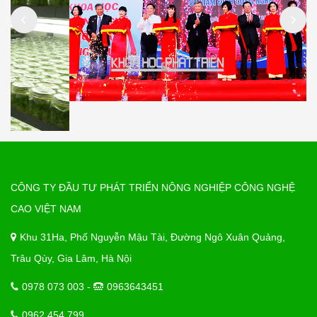
CÔNG TY ĐẦU TƯ PHÁT TRIỂN NÔNG NGHIỆP CÔNG NGHỆ
CAO VIỆT NAM
Khu 31Ha, Phố Nguyễn Mậu Tài, Đường Ngô Xuân Quảng,
Trâu Qùy, Gia Lâm, Hà Nội
0978 073 003 -
0963643451
0962 454 799