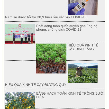
Nam sẽ được hỗ trợ 38,9 triệu liều vắc xin COVID-19
Phát động toàn quốc quyên góp ủng hộ
phòng, chống dịch COVID-19
HIỆU QUẢ KINH TẾ
CÂY ĐINH LĂNG
HIỆU QUẢ KINH TẾ CÂY ĐƯƠNG QUY
BẢNG HẠCH TOÁN KINH TẾ TRỒNG BƯỞI
DIỄN