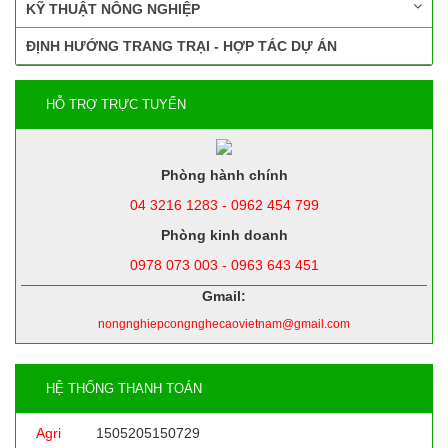
KỸ THUẬT NÔNG NGHIỆP
ĐỊNH HƯỚNG TRANG TRẠI - HỢP TÁC DỰ ÁN
HỖ TRỢ TRỰC TUYẾN
Phòng hành chính
04 3216 1283 - 0962 454 799
Phòng kinh doanh
0978 073 003 - 0963 643 451
Gmail:
nongnghiepcongnghecaovietnam@gmail.com
HỆ THỐNG THANH TOÁN
Agri
1505205150729