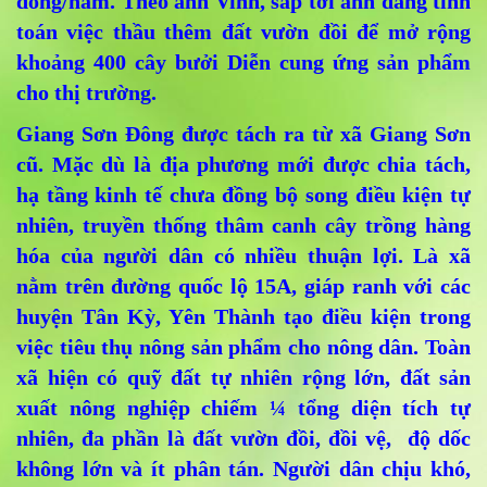
đồng/năm. Theo anh Vinh, sắp tới anh đang tính
toán việc thầu thêm đất vườn đồi để mở rộng
khoảng 400 cây bưởi Diễn cung ứng sản phẩm
cho thị trường.
Giang Sơn Đông được tách ra từ xã Giang Sơn
cũ. Mặc dù là địa phương mới được chia tách,
hạ tầng kinh tế chưa đồng bộ song điều kiện tự
nhiên, truyền thống thâm canh cây trồng hàng
hóa của người dân có nhiều thuận lợi. Là xã
nằm trên đường quốc lộ 15A, giáp ranh với các
huyện Tân Kỳ, Yên Thành tạo điều kiện trong
việc tiêu thụ nông sản phẩm cho nông dân. Toàn
xã hiện có quỹ đất tự nhiên rộng lớn, đất sản
xuất nông nghiệp chiếm ¼ tổng diện tích tự
nhiên, đa phần là đất vườn đồi, đồi vệ, độ dốc
không lớn và ít phân tán. Người dân chịu khó,