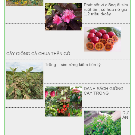
Phát sốt vì giống ổi sim
ruột tím, có hoa nở giá
1,2 triệu đ/cây
CÂY GIỐNG CÀ CHUA THÂN GỖ
Trồng... sim rừng kiếm tiền tỷ
DANH SÁCH GIỐNG
CÂY TRỒNG
DỰ
ÁN