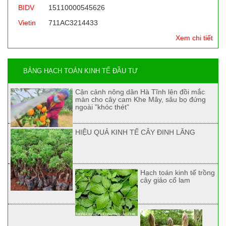
BIDV
15110000545626
Vietin
711AC3214433
Xem chi tiết
BẢNG HẠCH TOÁN KINH TẾ ĐẦU TƯ
Cận cảnh nông dân Hà Tĩnh lên đồi mắc
màn cho cây cam Khe Mây, sâu bọ đứng
ngoài "khóc thét"
HIỆU QUẢ KINH TẾ CÂY ĐINH LĂNG
Hạch toán kinh tế trồng
cây giảo cổ lam