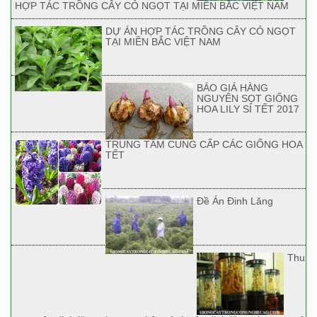
HỢP TÁC TRỒNG CÂY CỎ NGỌT TẠI MIỀN BẮC VIỆT NAM
DỰ ÁN HỢP TÁC TRỒNG CÂY CỎ NGỌT
TẠI MIỀN BẮC VIỆT NAM
BÁO GIÁ HÀNG
NGUYÊN SỌT GIỐNG
HOA LILY SỈ TẾT 2017
TRUNG TÂM CUNG CẤP CÁC GIỐNG HOA
TẾT
Đề Án Đinh Lăng
Thu