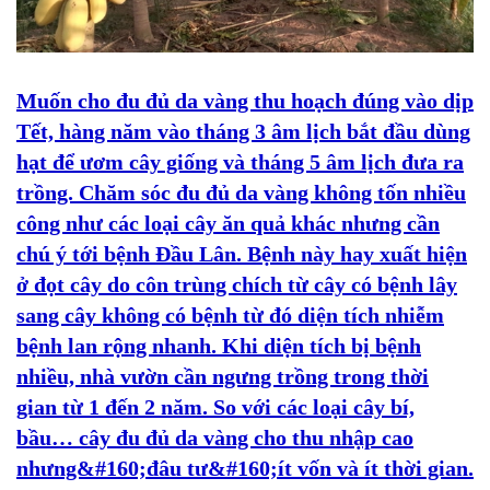
Muốn cho đu đủ da vàng thu hoạch đúng vào dịp
Tết, hàng năm vào tháng 3 âm lịch bắt đầu dùng
hạt để ươm cây giống và tháng 5 âm lịch đưa ra
trồng. Chăm sóc đu đủ da vàng không tốn nhiều
công như các loại cây ăn quả khác nhưng cần
chú ý tới bệnh Đầu Lân. Bệnh này hay xuất hiện
ở đọt cây do côn trùng chích từ cây có bệnh lây
sang cây không có bệnh từ đó diện tích nhiễm
bệnh lan rộng nhanh. Khi diện tích bị bệnh
nhiều, nhà vườn cần ngưng trồng trong thời
gian từ 1 đến 2 năm. So với các loại cây bí,
bầu… cây đu đủ da vàng cho thu nhập cao
nhưng&#160;đâu tư&#160;ít vốn và ít thời gian.