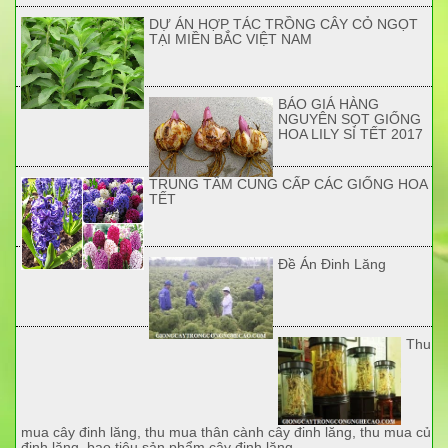
DỰ ÁN HỢP TÁC TRỒNG CÂY CỎ NGỌT
TẠI MIỀN BẮC VIỆT NAM
BÁO GIÁ HÀNG
NGUYÊN SỌT GIỐNG
HOA LILY SỈ TẾT 2017
TRUNG TÂM CUNG CẤP CÁC GIỐNG HOA
TẾT
Đề Án Đinh Lăng
Thu
mua cây đinh lăng, thu mua thân cành cây đinh lăng, thu mua củ
đinh lăng, bao tiêu sản phẩm cây đinh lăng.