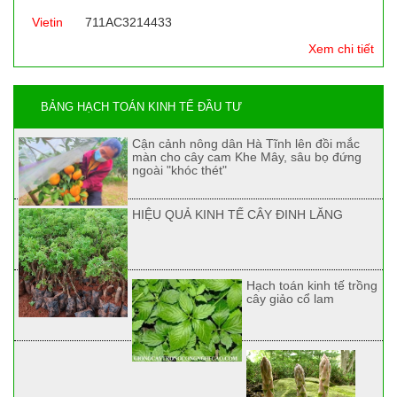
Vietin
711AC3214433
Xem chi tiết
BẢNG HẠCH TOÁN KINH TẾ ĐẦU TƯ
Cận cảnh nông dân Hà Tĩnh lên đồi mắc
màn cho cây cam Khe Mây, sâu bọ đứng
ngoài "khóc thét"
HIỆU QUẢ KINH TẾ CÂY ĐINH LĂNG
Hạch toán kinh tế trồng
cây giảo cổ lam