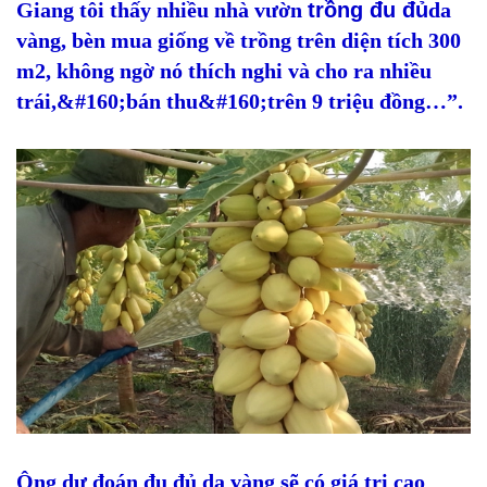
Giang tôi thấy nhiều nhà vườn
trồng đu đủ
da
vàng, bèn mua giống về trồng trên diện tích 300
m2, không ngờ nó thích nghi và cho ra nhiều
trái,&#160;bán thu&#160;trên 9 triệu đồng…”.
Ông dự đoán đu đủ da vàng sẽ có giá trị cao