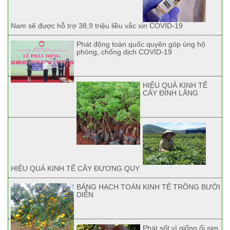
Nam sẽ được hỗ trợ 38,9 triệu liều vắc xin COVID-19
Phát động toàn quốc quyên góp ủng hộ
phòng, chống dịch COVID-19
HIỆU QUẢ KINH TẾ
CÂY ĐINH LĂNG
HIỆU QUẢ KINH TẾ CÂY ĐƯƠNG QUY
BẢNG HẠCH TOÁN KINH TẾ TRỒNG BƯỞI
DIỄN
Phát sốt vì giống ổi sim