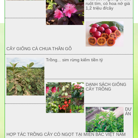
ruột tím, có hoa nở giá
1,2 triệu đ/cây
CÂY GIỐNG CÀ CHUA THÂN GỖ
Trồng... sim rừng kiếm tiền tỷ
DANH SÁCH GIỐNG
CÂY TRỒNG
DỰ
ÁN
HỢP TÁC TRỒNG CÂY CỎ NGỌT TẠI MIỀN BẮC VIỆT NAM