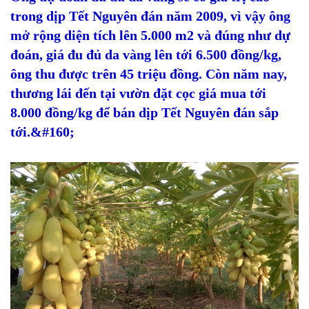
trong dịp Tết Nguyên đán năm 2009, vì vậy ông
mở rộng diện tích lên 5.000 m2 và đúng như dự
đoán, giá đu đủ da vàng lên tới 6.500 đồng/kg,
ông thu được trên 45 triệu đồng. Còn năm nay,
thương lái đến tại vườn đặt cọc giá mua tới
8.000 đồng/kg để bán dịp Tết Nguyên đán sắp
tới.&#160;