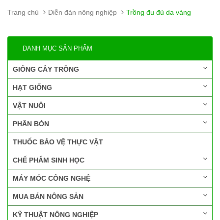
Trang chủ
Diễn đàn nông nghiệp
Trồng đu đủ da vàng
DANH MỤC SẢN PHẨM
GIỐNG CÂY TRỒNG
HẠT GIỐNG
VẬT NUÔI
PHÂN BÓN
THUỐC BẢO VỆ THỰC VẬT
CHẾ PHẨM SINH HỌC
MÁY MÓC CÔNG NGHỆ
MUA BÁN NÔNG SẢN
KỸ THUẬT NÔNG NGHIỆP