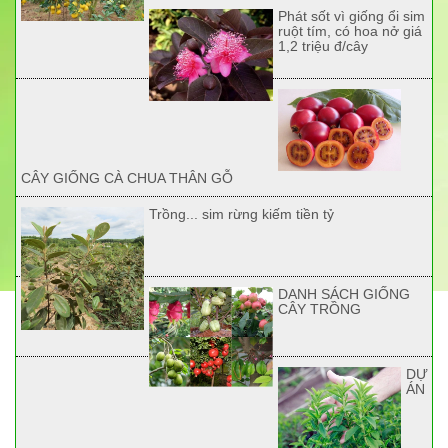
Phát sốt vì giống ổi sim
ruột tím, có hoa nở giá
1,2 triệu đ/cây
CÂY GIỐNG CÀ CHUA THÂN GỖ
Trồng... sim rừng kiếm tiền tỷ
DANH SÁCH GIỐNG
CÂY TRỒNG
DỰ
ÁN