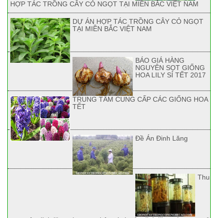
HỢP TÁC TRỒNG CÂY CỎ NGỌT TẠI MIỀN BẮC VIỆT NAM
DỰ ÁN HỢP TÁC TRỒNG CÂY CỎ NGỌT
TẠI MIỀN BẮC VIỆT NAM
BÁO GIÁ HÀNG
NGUYÊN SỌT GIỐNG
HOA LILY SỈ TẾT 2017
TRUNG TÂM CUNG CẤP CÁC GIỐNG HOA
TẾT
Đề Án Đinh Lăng
Thu