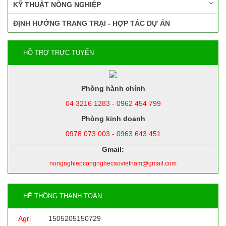
KỸ THUẬT NÔNG NGHIỆP
ĐỊNH HƯỚNG TRANG TRẠI - HỢP TÁC DỰ ÁN
HỖ TRỢ TRỰC TUYẾN
Phòng hành chính
04 3216 1283 - 0962 454 799
Phòng kinh doanh
0978 073 003 - 0963 643 451
Gmail:
nongnghiepcongnghecaovietnam@gmail.com
HỆ THỐNG THANH TOÁN
Agri
1505205150729