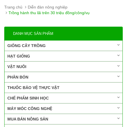
Trang chủ
Diễn đàn nông nghiệp
Trồng hành thu lãi trên 30 triệu đồng/công/vụ
DANH MỤC SẢN PHẨM
GIỐNG CÂY TRỒNG
HẠT GIỐNG
VẬT NUÔI
PHÂN BÓN
THUỐC BẢO VỆ THỰC VẬT
CHẾ PHẨM SINH HỌC
MÁY MÓC CÔNG NGHỆ
MUA BÁN NÔNG SẢN