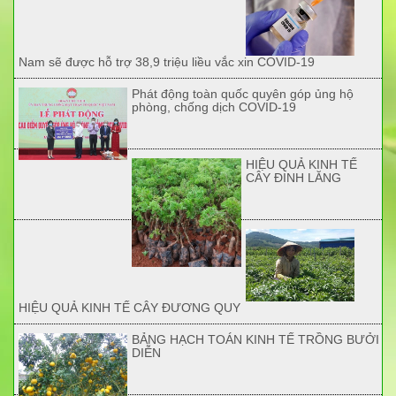
Nam sẽ được hỗ trợ 38,9 triệu liều vắc xin COVID-19
Phát động toàn quốc quyên góp ủng hộ
phòng, chống dịch COVID-19
HIỆU QUẢ KINH TẾ
CÂY ĐINH LĂNG
HIỆU QUẢ KINH TẾ CÂY ĐƯƠNG QUY
BẢNG HẠCH TOÁN KINH TẾ TRỒNG BƯỞI
DIỄN