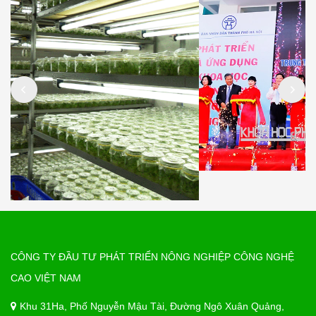
CÔNG TY ĐẦU TƯ PHÁT TRIỂN NÔNG NGHIỆP CÔNG NGHỆ
CAO VIỆT NAM
Khu 31Ha, Phố Nguyễn Mậu Tài, Đường Ngô Xuân Quảng,