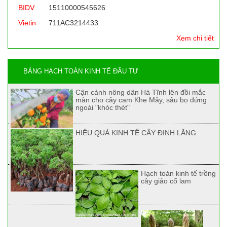
BIDV
15110000545626
Vietin
711AC3214433
Xem chi tiết
BẢNG HẠCH TOÁN KINH TẾ ĐẦU TƯ
Cận cảnh nông dân Hà Tĩnh lên đồi mắc
màn cho cây cam Khe Mây, sâu bọ đứng
ngoài "khóc thét"
HIỆU QUẢ KINH TẾ CÂY ĐINH LĂNG
Hạch toán kinh tế trồng
cây giảo cổ lam