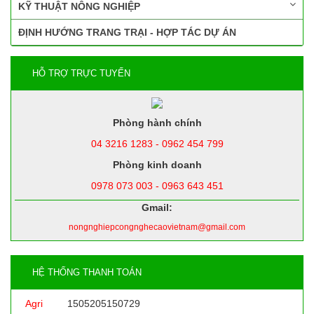
KỸ THUẬT NÔNG NGHIỆP
ĐỊNH HƯỚNG TRANG TRẠI - HỢP TÁC DỰ ÁN
HỖ TRỢ TRỰC TUYẾN
Phòng hành chính
04 3216 1283 - 0962 454 799
Phòng kinh doanh
0978 073 003 - 0963 643 451
Gmail:
nongnghiepcongnghecaovietnam@gmail.com
HỆ THỐNG THANH TOÁN
Agri
1505205150729