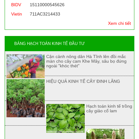
BIDV
15110000545626
Vietin
711AC3214433
Xem chi tiết
BẢNG HẠCH TOÁN KINH TẾ ĐẦU TƯ
Cận cảnh nông dân Hà Tĩnh lên đồi mắc
màn cho cây cam Khe Mây, sâu bọ đứng
ngoài "khóc thét"
HIỆU QUẢ KINH TẾ CÂY ĐINH LĂNG
Hạch toán kinh tế trồng
cây giảo cổ lam