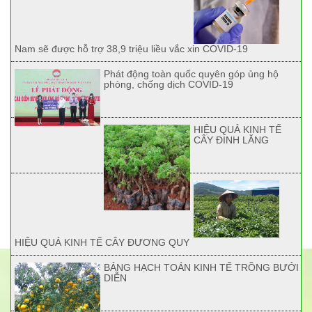
Nam sẽ được hỗ trợ 38,9 triệu liều vắc xin COVID-19
Phát động toàn quốc quyên góp ủng hộ
phòng, chống dịch COVID-19
HIỆU QUẢ KINH TẾ
CÂY ĐINH LĂNG
HIỆU QUẢ KINH TẾ CÂY ĐƯƠNG QUY
BẢNG HẠCH TOÁN KINH TẾ TRỒNG BƯỞI
DIỄN