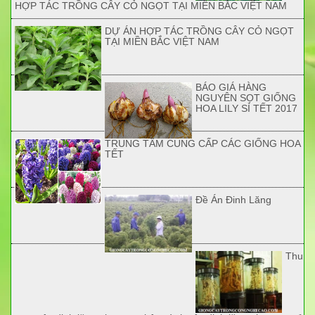
HỢP TÁC TRỒNG CÂY CỎ NGỌT TẠI MIỀN BẮC VIỆT NAM
DỰ ÁN HỢP TÁC TRỒNG CÂY CỎ NGỌT
TẠI MIỀN BẮC VIỆT NAM
BÁO GIÁ HÀNG
NGUYÊN SỌT GIỐNG
HOA LILY SỈ TẾT 2017
TRUNG TÂM CUNG CẤP CÁC GIỐNG HOA
TẾT
Đề Án Đinh Lăng
Thu