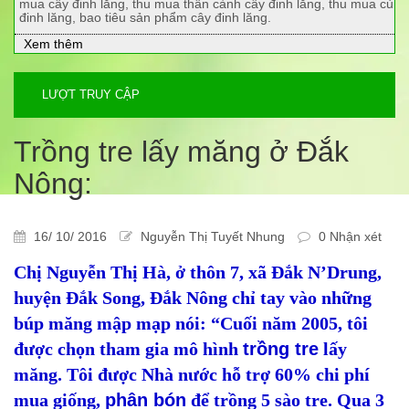
mua cây đinh lăng, thu mua thân cành cây đinh lăng, thu mua củ
đinh lăng, bao tiêu sản phẩm cây đinh lăng.
Xem thêm
LƯỢT TRUY CẬP
Trồng tre lấy măng ở Đắk
Nông:
16/ 10/ 2016
Nguyễn Thị Tuyết Nhung
0 Nhận xét
Chị Nguyễn Thị Hà, ở thôn 7, xã Đắk N’Drung,
huyện Đắk Song, Đắk Nông chỉ tay vào những
búp măng mập mạp nói: “Cuối năm 2005, tôi
được chọn tham gia mô hình
trồng tre
lấy
măng. Tôi được Nhà nước hỗ trợ 60% chi phí
mua giống,
phân bón
để trồng 5 sào tre. Qua 3