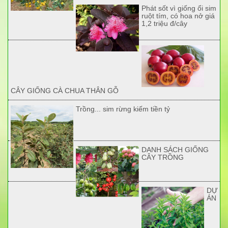
Phát sốt vì giống ổi sim
ruột tím, có hoa nở giá
1,2 triệu đ/cây
CÂY GIỐNG CÀ CHUA THÂN GỖ
Trồng... sim rừng kiếm tiền tỷ
DANH SÁCH GIỐNG
CÂY TRỒNG
DỰ
ÁN