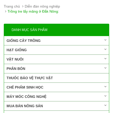
Trang chủ
Diễn đàn nông nghiệp
Trồng tre lấy măng ở Đắk Nông:
DANH MỤC SẢN PHẨM
GIỐNG CÂY TRỒNG
HẠT GIỐNG
VẬT NUÔI
PHÂN BÓN
THUỐC BẢO VỆ THỰC VẬT
CHẾ PHẨM SINH HỌC
MÁY MÓC CÔNG NGHỆ
MUA BÁN NÔNG SẢN