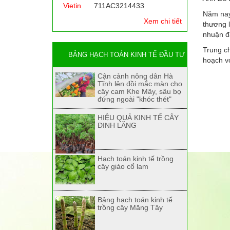
Vietin
711AC3214433
Năm nay
Xem chi tiết
thương l
nhuận đ
Trung ch
BẢNG HẠCH TOÁN KINH TẾ ĐẦU TƯ
hoạch vớ
Cận cảnh nông dân Hà
Tĩnh lên đồi mắc màn cho
cây cam Khe Mây, sâu bọ
đứng ngoài "khóc thét"
HIỆU QUẢ KINH TẾ CÂY
ĐINH LĂNG
Hạch toán kinh tế trồng
cây giảo cổ lam
Bảng hạch toán kinh tế
trồng cây Măng Tây