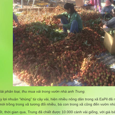
ái phân loại, thu mua vải trong vườn nhà anh Trung.
y lợi nhuận “khủng” từ cây vải, hiện nhiều nông dân trong xã EaPil đã rụ
 mới trồng trong xã tương đối nhiều, bà con trong xã cũng đến vườn nhà
t, thời gian qua, Trung đã chiết được 10.000 cành vải giống, với giá b