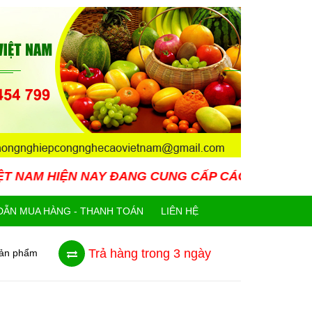
ĐANG CUNG CẤP CÁC LOẠI GIỐNG CÂY MỚI LẠ ĐƯỢ
ẪN MUA HÀNG - THANH TOÁN
LIÊN HỆ
Trả hàng trong 3 ngày
sản phẩm