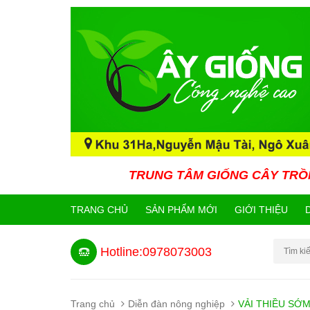
TRUNG TÂM GIỐNG CÂY TRỒNG CÔNG NGHỆ CA
TRANG CHỦ
SẢN PHẨM MỚI
GIỚI THIỆU
Hotline:0978073003
Trang chủ
Diễn đàn nông nghiệp
VẢI THIỀU SỚ