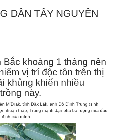
NG DÂN TÂY NGUYÊN
n Bắc khoảng 1 tháng nên
ếm vị trí độc tôn trên thị
ãi khủng khiến nhiều
trồng này.
yện M’Đrăk, tỉnh Đăk Lăk, anh Đỗ Đình Trung (sinh
lợi nhuận thấp, Trung mạnh dạn phá bỏ ruộng mía đầu
ết định của mình.