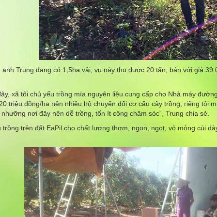
 anh Trung đang có 1,5ha vải, vụ này thu được 20 tấn, bán với giá 39.0
ây, xã tôi chủ yếu trồng mía nguyên liệu cung cấp cho Nhà máy đường 
0 triệu đồng/ha nên nhiều hộ chuyển đổi cơ cấu cây trồng, riêng tôi m
 nhưỡng nơi đây nên dễ trồng, tốn ít công chăm sóc”, Trung chia sẻ.
u trồng trên đất EaPil cho chất lượng thơm, ngon, ngọt, vỏ mỏng cùi dà