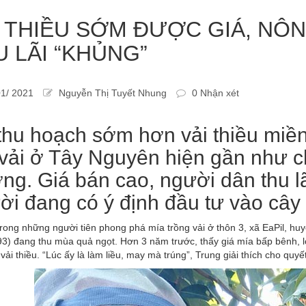
I THIỀU SỚM ĐƯỢC GIÁ, NÔ
U LÃI “KHỦNG”
1/ 2021
Nguyễn Thị Tuyết Nhung
0 Nhận xét
thu hoạch sớm hơn vải thiều miề
 vải ở Tây Nguyên hiện gần như chi
ờng. Giá bán cao, người dân thu l
ời đang có ý định đầu tư vào cây 
rong những người tiên phong phá mía trồng vải ở thôn 3, xã EaPil, hu
3) đang thu mùa quả ngọt. Hơn 3 năm trước, thấy giá mía bấp bênh, 
 vải thiều. “Lúc ấy là làm liều, may mà trúng”, Trung giải thích cho quy