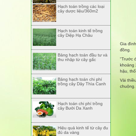
Hạch toán trồng các loại
cây dược liệu/360m2
Hạch toán kinh tế trồng
cây Diệp Hạ Châu
Gia đình
đồng.
Bảng hạch toán đầu tư và
“Trước đ
thu nhập từ cây gấc
khoảng 2
hậu, thổ
Bảng hạch toán chi phí
Vải thiề
trồng cây Dây Thìa Canh
chuộng.
Hạch toán chi phí trồng
cây Bưởi Da Xanh
Hiệu quả kinh tế từ cây đu
đủ da vàng