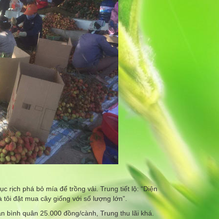
c rịch phá bỏ mía để trồng vải. Trung tiết lộ: “Diện
 tôi đặt mua cây giống với số lượng lớn”.
án bình quân 25.000 đồng/cành, Trung thu lãi khá.