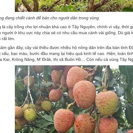
ng đang chiết cành để bán cho người dân trong vùng.
 là cây trồng cho lợi nhuận khá cao ở Tây Nguyên, chính vì vậy, thời 
u người ở khu vực này chia sẻ có nhu cầu mua cành vải giống. Dù giá
rất lớn.
m gần đây, cây vải thiều được nhiều hộ nông dân trên địa bàn tỉnh Đ
 xấu, bạc màu, bước đầu mang lại hiệu quả kinh tế cao. Hiện, toàn tỉn
 Kar, Krông Năng, M’ Đrăk, thị xã Buôn Hồ… Còn nếu cả vùng Tây Nguy