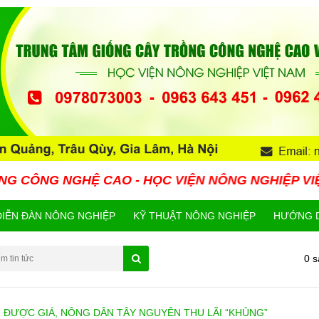
O - HỌC VIỆN NÔNG NGHIỆP VIỆT NAM HIỆN NAY 
DIỄN ĐÀN NÔNG NGHIỆP
KỸ THUẬT NÔNG NGHIỆP
HƯỚNG D
0 
M ĐƯỢC GIÁ, NÔNG DÂN TÂY NGUYÊN THU LÃI “KHỦNG”