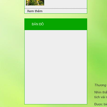
Xem thêm
BẢN ĐỒ
Thương l
Nhìn thấ
tích vải
Được biế