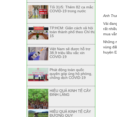
Tối 31/5: Thêm 82 ca mắc
COVID-19 trong nước
Anh Tru
Vải đang
TP.HCM: Giãn cách xã hội
rất nhiề
toàn thành phố theo Chỉ thị
mua vẫn 
15
Những nă
vùng đất
Việt Nam sẽ được hỗ trợ
huyện Ea
38,9 triệu liều vắc xin
COVID-19
Phát động toàn quốc
quyên góp ủng hộ phòng,
chống dịch COVID-19
HIỆU QUẢ KINH TẾ CÂY
ĐINH LĂNG
HIỆU QUẢ KINH TẾ CÂY
ĐƯƠNG QUY