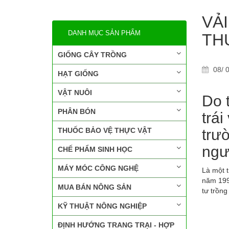
VẢ
DANH MỤC SẢN PHẨM
TH
GIỐNG CÂY TRỒNG
08/ 0
HẠT GIỐNG
VẬT NUÔI
Do 
PHÂN BÓN
trái
THUỐC BẢO VỆ THỰC VẬT
trư
ngư
CHẾ PHẨM SINH HỌC
MÁY MÓC CÔNG NGHỆ
Là một t
năm 199
MUA BÁN NÔNG SẢN
tư trồng
KỸ THUẬT NÔNG NGHIỆP
ĐỊNH HƯỚNG TRANG TRẠI - HỢP