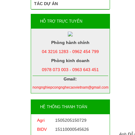
TÁC DỰ ÁN
HỖ TRỢ TRỰC TUYẾN
Phòng hành chính
04 3216 1283 - 0962 454 799
Phòng kinh doanh
0978 073 003 - 0963 643 451
Gmail:
nongnghiepcongnghecaovietnam@gmail.com
HỆ THỐNG THANH TOÁN
Agri
1505205150729
BIDV
15110000545626
Anh Đỗ Đ