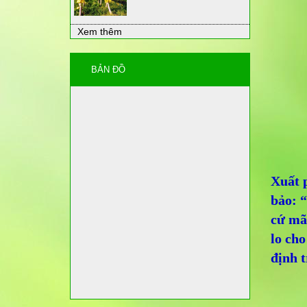
Xem thêm
BẢN ĐỒ
Xuất p
bảo: “
cứ mãi
lo cho
định t