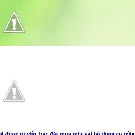
i được tư vấn, bác đặt mua một vài bộ dụng cụ trồng