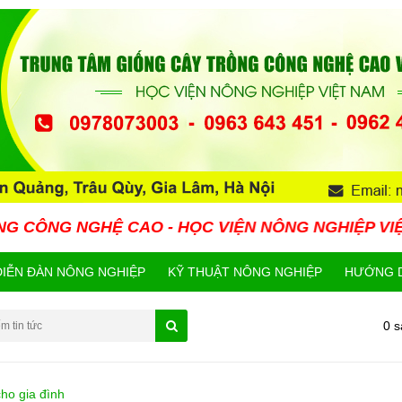
 CAO - HỌC VIỆN NÔNG NGHIỆP VIỆT NAM HIỆN N
DIỄN ĐÀN NÔNG NGHIỆP
KỸ THUẬT NÔNG NGHIỆP
HƯỚNG D
0 
ho gia đình