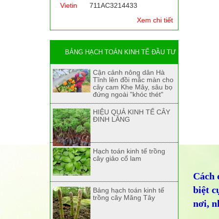
Vietin
711AC3214433
Xem chi tiết
BẢNG HẠCH TOÁN KINH TẾ ĐẦU TƯ
Cận cảnh nông dân Hà
Tĩnh lên đồi mắc màn cho
cây cam Khe Mây, sâu bọ
đứng ngoài "khóc thét"
HIỆU QUẢ KINH TẾ CÂY
ĐINH LĂNG
Hạch toán kinh tế trồng
cây giảo cổ lam
Cách đ
biệt c
Bảng hạch toán kinh tế
trồng cây Măng Tây
nơi, 