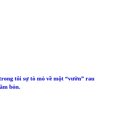
trong tôi sự tò mò về một “vườn” rau
hăm bón.