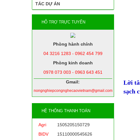
TÁC DỰ ÁN
HỖ TRỢ TRỰC TUYẾN
Phòng hành chính
04 3216 1283 - 0962 454 799
Phòng kinh doanh
0978 073 003 - 0963 643 451
Lời tâ
Gmail:
sạch c
nongnghiepcongnghecaovietnam@gmail.com
HỆ THỐNG THANH TOÁN
Agri
1505205150729
BIDV
15110000545626