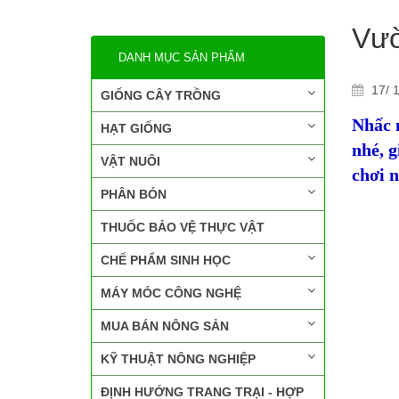
Vườ
DANH MỤC SẢN PHẨM
17/ 1
GIỐNG CÂY TRỒNG
Nhấc 
HẠT GIỐNG
nhé, g
VẬT NUÔI
chơi n
PHÂN BÓN
THUỐC BẢO VỆ THỰC VẬT
CHẾ PHẨM SINH HỌC
MÁY MÓC CÔNG NGHỆ
MUA BÁN NÔNG SẢN
KỸ THUẬT NÔNG NGHIỆP
ĐỊNH HƯỚNG TRANG TRẠI - HỢP