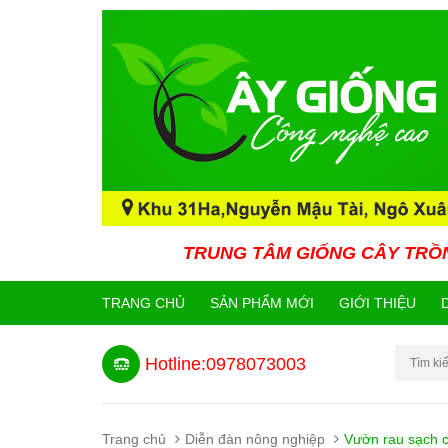
TRUNG TÂM GIỐNG CÂY TRỒNG CÔNG NGHỆ
TRANG CHỦ
SẢN PHẨM MỚI
GIỚI THIỆU
Hotline:0978073003
Trang chủ
Diễn đàn nông nghiệp
Vườn rau sạch c