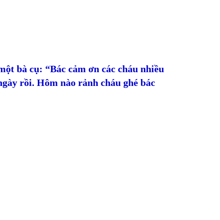
một bà cụ: “Bác cảm ơn các cháu nhiều
ngày rồi. Hôm nào rảnh cháu ghé bác