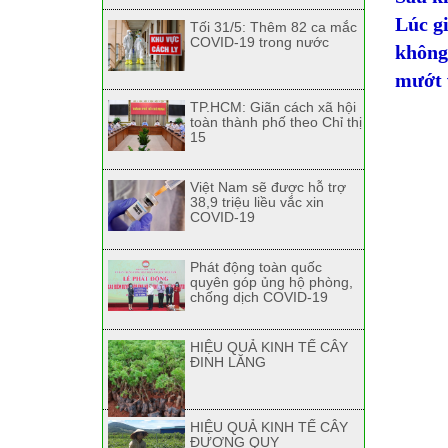
Lúc gi
Tối 31/5: Thêm 82 ca mắc
COVID-19 trong nước
không
mướt 
TP.HCM: Giãn cách xã hội
toàn thành phố theo Chỉ thị
15
Việt Nam sẽ được hỗ trợ
38,9 triệu liều vắc xin
COVID-19
Phát động toàn quốc
quyên góp ủng hộ phòng,
chống dịch COVID-19
HIỆU QUẢ KINH TẾ CÂY
ĐINH LĂNG
HIỆU QUẢ KINH TẾ CÂY
ĐƯƠNG QUY