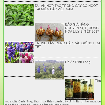
DỰ ÁN HỢP TÁC TRỒNG CÂY CỎ NGỌT
TẠI MIỀN BẮC VIỆT NAM
BÁO GIÁ HÀNG
NGUYÊN SỌT GIỐNG
HOA LILY SỈ TẾT 2017
TRUNG TÂM CUNG CẤP CÁC GIỐNG HOA
TẾT
Đề Án Đinh Lăng
Thu
mua cây đinh lăng, thu mua thân cành cây đinh lăng, thu mua củ
đinh lăng, bao tiêu sản phẩm cây đinh lăng.