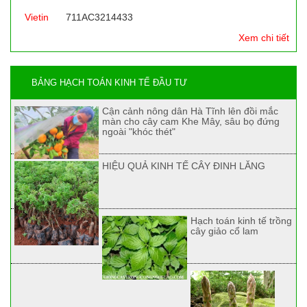
Vietin
711AC3214433
Xem chi tiết
BẢNG HẠCH TOÁN KINH TẾ ĐẦU TƯ
Cận cảnh nông dân Hà Tĩnh lên đồi mắc
màn cho cây cam Khe Mây, sâu bọ đứng
ngoài "khóc thét"
HIỆU QUẢ KINH TẾ CÂY ĐINH LĂNG
Hạch toán kinh tế trồng
cây giảo cổ lam