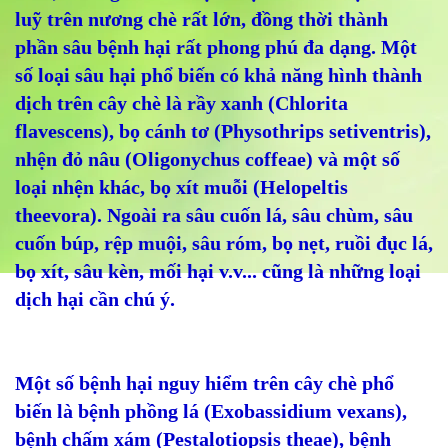
luỹ trên nương chè rất lớn, đồng thời thành
phần sâu bệnh hại rất phong phú đa dạng. Một
số loại sâu hại phổ biến có khả năng hình thành
dịch trên cây chè là rầy xanh (Chlorita
flavescens), bọ cánh tơ (Physothrips setiventris),
nhện đỏ nâu (Oligonychus coffeae) và một số
loại nhện khác, bọ xít muỗi (Helopeltis
theevora). Ngoài ra sâu cuốn lá, sâu chùm, sâu
cuốn búp, rệp muội, sâu róm, bọ nẹt, ruồi đục lá,
bọ xít, sâu kèn, mối hại v.v... cũng là những loại
dịch hại cần chú ý.
Một số bệnh hại nguy hiểm trên cây chè phổ
biến là bệnh phồng lá (Exobassidium vexans),
bệnh chấm xám (Pestalotiopsis theae), bệnh