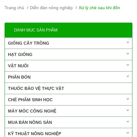
Trang chủ
Diễn đàn nông nghiệp
Xử lý chè sau khi đốn
DANH MỤC SẢN PHẨM
GIỐNG CÂY TRỒNG
HẠT GIỐNG
VẬT NUÔI
PHÂN BÓN
THUỐC BẢO VỆ THỰC VẬT
CHẾ PHẨM SINH HỌC
MÁY MÓC CÔNG NGHỆ
MUA BÁN NÔNG SẢN
KỸ THUẬT NÔNG NGHIỆP