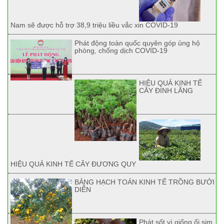
Nam sẽ được hỗ trợ 38,9 triệu liều vắc xin COVID-19
Phát động toàn quốc quyên góp ủng hộ
phòng, chống dịch COVID-19
HIỆU QUẢ KINH TẾ
CÂY ĐINH LĂNG
HIỆU QUẢ KINH TẾ CÂY ĐƯƠNG QUY
BẢNG HẠCH TOÁN KINH TẾ TRỒNG BƯỞI
DIỄN
Phát sốt vì giống ổi sim