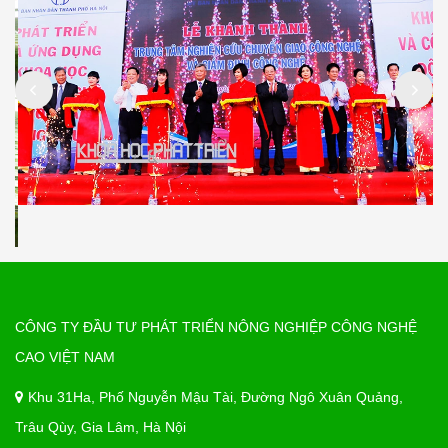
CÔNG TY ĐẦU TƯ PHÁT TRIỂN NÔNG NGHIỆP CÔNG NGHỆ
CAO VIỆT NAM
Khu 31Ha, Phố Nguyễn Mậu Tài, Đường Ngô Xuân Quảng,
Trâu Qùy, Gia Lâm, Hà Nội