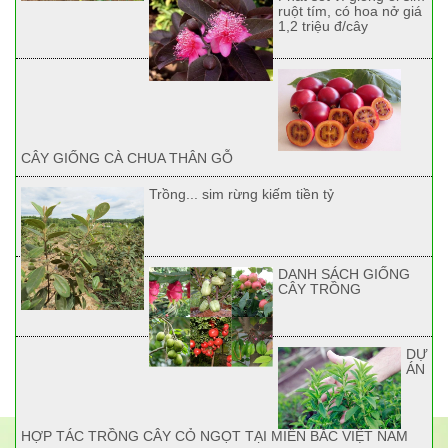
ruột tím, có hoa nở giá
1,2 triệu đ/cây
CÂY GIỐNG CÀ CHUA THÂN GỖ
Trồng... sim rừng kiếm tiền tỷ
DANH SÁCH GIỐNG
CÂY TRỒNG
DỰ
ÁN
HỢP TÁC TRỒNG CÂY CỎ NGỌT TẠI MIỀN BẮC VIỆT NAM