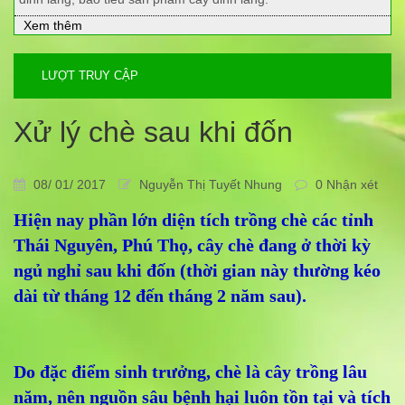
Xem thêm
LƯỢT TRUY CẬP
Xử lý chè sau khi đốn
08/ 01/ 2017
Nguyễn Thị Tuyết Nhung
0 Nhận xét
Hiện nay phần lớn diện tích trồng chè các tỉnh
Thái Nguyên, Phú Thọ, cây chè đang ở thời kỳ
ngủ nghỉ sau khi đốn (thời gian này thường kéo
dài từ tháng 12 đến tháng 2 năm sau).
Do đặc điểm sinh trưởng, chè là cây trồng lâu
năm, nên nguồn sâu bệnh hại luôn tồn tại và tích