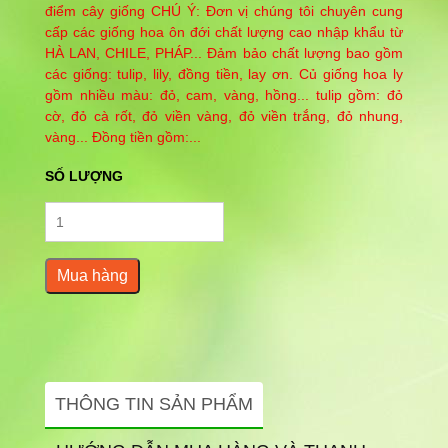
điểm cây giống CHÚ Ý: Đơn vị chúng tôi chuyên cung
cấp các giống hoa ôn đới chất lượng cao nhập khẩu từ
HÀ LAN, CHILE, PHÁP... Đảm bảo chất lượng bao gồm
các giống: tulip, lily, đồng tiền, lay ơn. Củ giống hoa ly
gồm nhiều màu: đỏ, cam, vàng, hồng... tulip gồm: đỏ
cờ, đỏ cà rốt, đỏ viền vàng, đỏ viền trắng, đỏ nhung,
vàng... Đồng tiền gồm:...
SỐ LƯỢNG
Mua hàng
THÔNG TIN SẢN PHẨM