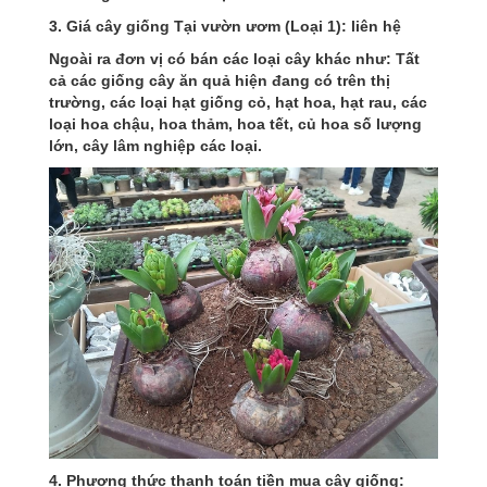
3. Giá cây giống Tại vườn ươm (Loại 1): liên hệ
Ngoài ra đơn vị có bán các loại cây khác như: Tất
cả các giống cây ăn quả hiện đang có trên thị
trường, các loại hạt giống cỏ, hạt hoa, hạt rau, các
loại hoa chậu, hoa thảm, hoa tết, củ hoa số lượng
lớn, cây lâm nghiệp các loại.
4. Phương thức thanh toán tiền mua cây giống: