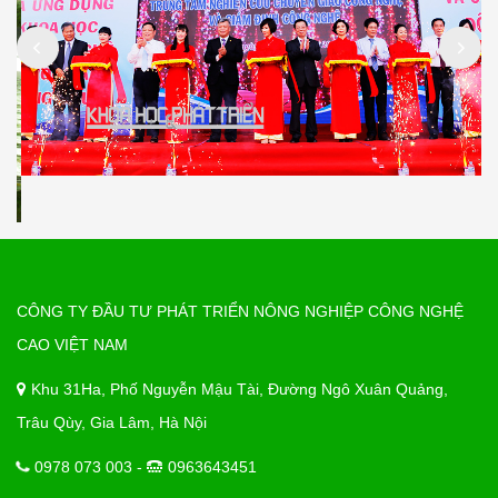
CÔNG TY ĐẦU TƯ PHÁT TRIỂN NÔNG NGHIỆP CÔNG NGHỆ
CAO VIỆT NAM
Khu 31Ha, Phố Nguyễn Mậu Tài, Đường Ngô Xuân Quảng,
Trâu Qùy, Gia Lâm, Hà Nội
0978 073 003 -
0963643451