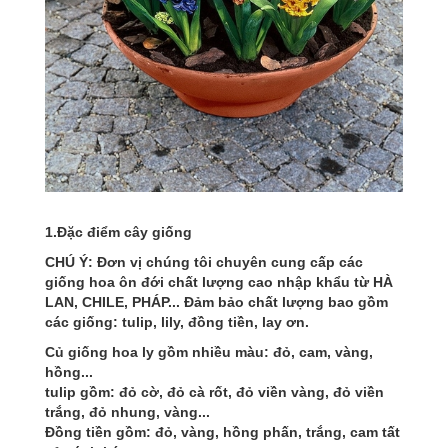
1.Đặc điểm cây giống
CHÚ Ý: Đơn vị chúng tôi chuyên cung cấp các
giống hoa ôn đới chất lượng cao nhập khẩu từ HÀ
LAN, CHILE, PHÁP... Đảm bảo chất lượng bao gồm
các giống: tulip, lily, đồng tiền, lay ơn.
Củ giống hoa ly gồm nhiều màu: đỏ, cam, vàng,
hồng...
tulip gồm: đỏ cờ, đỏ cà rốt, đỏ viền vàng, đỏ viền
trắng, đỏ nhung, vàng...
Đồng tiền gồm: đỏ, vàng, hồng phấn, trắng, cam tất