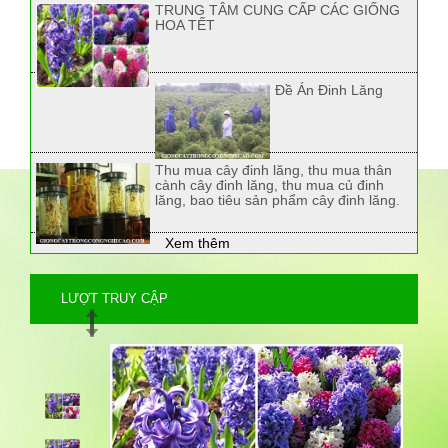
TRUNG TÂM CUNG CẤP CÁC GIỐNG
HOA TẾT
Đề Án Đinh Lăng
Thu mua cây đinh lăng, thu mua thân
cành cây đinh lăng, thu mua củ đinh
lăng, bao tiêu sản phẩm cây đinh lăng.
Xem thêm
LƯỢT TRUY CẬP