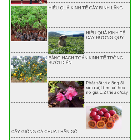
HIỆU QUẢ KINH TẾ CÂY ĐINH LĂNG
HIỆU QUẢ KINH TẾ
CÂY ĐƯƠNG QUY
BẢNG HẠCH TOÁN KINH TẾ TRỒNG
BƯỞI DIỄN
Phát sốt vì giống ổi
sim ruột tím, có hoa
nở giá 1,2 triệu đ/cây
CÂY GIỐNG CÀ CHUA THÂN GỖ