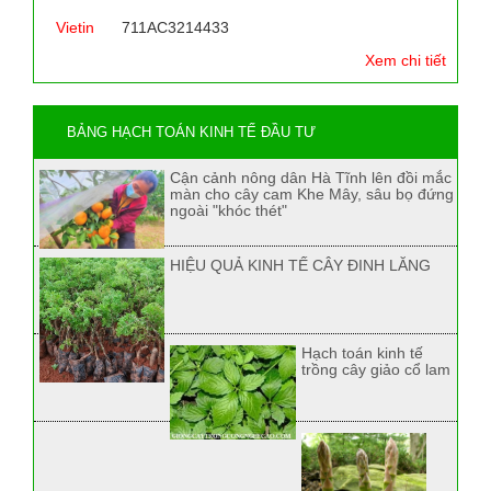
Vietin
711AC3214433
Xem chi tiết
BẢNG HẠCH TOÁN KINH TẾ ĐẦU TƯ
Cận cảnh nông dân Hà Tĩnh lên đồi mắc
màn cho cây cam Khe Mây, sâu bọ đứng
ngoài "khóc thét"
HIỆU QUẢ KINH TẾ CÂY ĐINH LĂNG
Hạch toán kinh tế
trồng cây giảo cổ lam