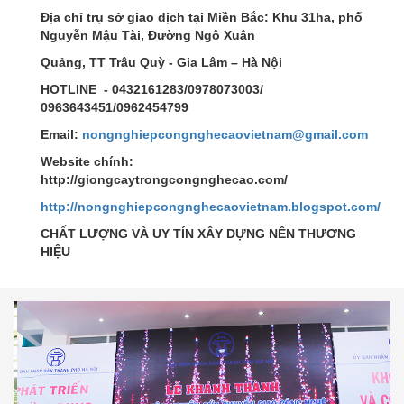
Địa chỉ trụ sở giao dịch tại Miền Bắc: Khu 31ha, phố
Nguyễn Mậu Tài, Đường Ngô Xuân
Quảng, TT Trâu Quỳ - Gia Lâm – Hà Nội
HOTLINE - 0432161283/0978073003/
0963643451/0962454799
Email:
nongnghiepcongnghecaovietnam@gmail.com
Website chính:
http://giongcaytrongcongnghecao.com/
http://nongnghiepcongnghecaovietnam.blogspot.com/
CHẤT LƯỢNG VÀ UY TÍN XÂY DỰNG NÊN THƯƠNG
HIỆU