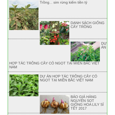
Trồng... sim rừng kiếm tiền tỷ
DANH SÁCH GIỐNG
CÂY TRỒNG
DỰ
ÁN
HỢP TÁC TRỒNG CÂY CỎ NGỌT TẠI MIỀN BẮC VIỆT
NAM
DỰ ÁN HỢP TÁC TRỒNG CÂY CỎ
NGỌT TẠI MIỀN BẮC VIỆT NAM
BÁO GIÁ HÀNG
NGUYÊN SỌT
GIỐNG HOA LILY SỈ
TẾT 2017